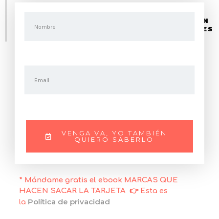
AL APUNTARTE, TAMBIÉN RECIBES GRATIS
«CÓMO SER UNA MARCA DE ESAS QUE HACEN
SACAR LA TARJETA». SI QUIERES SABERLO ES
AQUÍ:
VENGA VA, YO TAMBIÉN
QUIERO SABERLO
* Mándame gratis el ebook MARCAS QUE
HACEN SACAR LA TARJETA
👉 Esta es
Política de privacidad
la