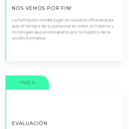
NOS VEMOS POR FIN!
Tenemos la mezcla perfecta entre formación
conceptual y práctica para darte un programa
La formación tendrá lugar en vuestras oficinas para
equilibrado y didáctico.
que el tiempo de tu personal se estire al máximo y
no tengáis que preocuparos por la logística de la
acción formativa.
+INFO
FASE 4
SEGUIMIENTO
EVALUACIÓN
Evaluamos el cumplimiento de objetivos