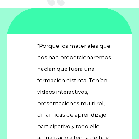
mejor
"Porque los materiales que
"Porq
o en el
nos han proporcionaremos
profes
hacían que fuera una
área d
 y que
formación distinta: Tenían
impart
tema
vídeos interactivos,
el qu
onible
presentaciones multi rol,
en cue
r"
dinámicas de aprendizaje
para t
participativo y todo ello
actualizado a fecha de hoy"