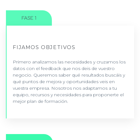
FASE 1
FIJAMOS OBJETIVOS
ANÁLISIS
Primero analizamos las necesidades y cruzamos los
Recogemos datos y personalizamos la formación
datos con el feedback que nos deis de vuestro
negocio. Queremos saber qué resultados buscáis y
qué puntos de mejora y oportunidades veis en
+ INFO
vuestra empresa. Nosotros nos adaptamos a tu
equipo, recursos y necesidades para proponerte el
mejor plan de formación.