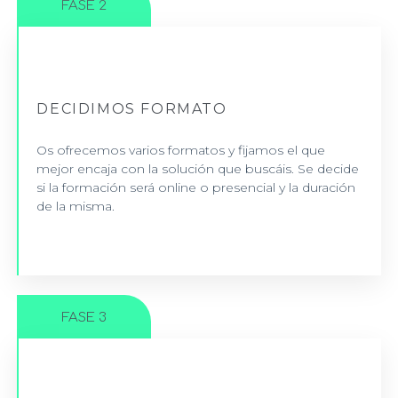
FASE 2
SI LA FORMACIÓN ES ONLINE
DECIDIMOS FORMATO
Os proporcionamos todos los materiales necesarios
y desarrollamos nuevos materiales para vosotros.
Os ofrecemos varios formatos y fijamos el que
mejor encaja con la solución que buscáis. Se decide
si la formación será online o presencial y la duración
+INFO
de la misma.
FASE 3
PROMETEMOS SER EFECTIVOS